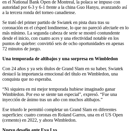
en el National Bank Open de Montreal, la polaca se impuso con
autoridad por 6-3 y 6-1 frente a la china Guo Hanyu, avanzando así
a la tercera ronda del torneo canadiense.
Se trató del primer partido de Swiatek en pista dura tras su
coronación en el césped londinense, lo que no pareció afectarle en lo
más mínimo. La segunda cabeza de serie se mostró contundente
desde el inicio, con cuatro aces y una efectividad notable en los
puntos de quiebre: convirtió seis de ocho oportunidades en apenas
72 minutos de juego.
Una temporada de altibajos y una sorpresa en Wimbledon
Con 24 años y ya seis títulos de Grand Slam en su haber, Swiatek
destacó la importancia emocional del título en Wimbledon, una
conquista que no esperaba.
“Ni siquiera en mi mejor temporada hubiese imaginado ganar
Wimbledon. Por eso se siente tan especial”, expresó. “Fue una
inyección de ánimo tras un año con muchos altibajos.”
Ese triunfo le permitió completar un Grand Slam en diferentes
superficies: cuatro coronas en Roland Garros, una en el US Open
(cemento) en 2022, y ahora Wimbledon.
Nuevo desafío ante Eva Lys