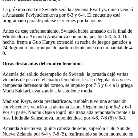
La próxima rival de Swiatek será la alemana Eva Lys, quien venció
a Anastasia Pavlyuchenkova por 6-3 y 6-4. El encuentro está
programado para disputarse el viernes por la noche.
Antes de este enfrentamiento, Swiatek había arrasado en la final de
Wimbledon a Amanda Anisimova con un inapelable 6-0, 6-0. De
hecho, frente a Guo Hanyu extendió su racha de juegos ganados a
24, logrando un arranque de partido dominante con un parcial de 4-
0.
Otras destacadas del cuadro femenino
Además del sólido desempeño de Swiatek, la jornada dejó varias
victorias de peso en el cuadro femenino. Jessica Pegula, dos veces
campeona defensora del torneo, se impuso por 7-5 y 6-4 a la griega
Maria Sakkari, avanzando a la siguiente ronda.
Madison Keys, sexta preclasificada, también tuvo una actuación
convincente y venció a la alemana Laura Siegemund por 6-2 y 6-1.
Por su parte, Naomi Osaka logró una trabajada remontada frente a la
rusa Liudmila Samsonova, imponiéndose por 4-6, 7-6 (6) y 6-3.
Amanda Anisimova, quinta cabeza de serie, superó a Lulu Sun de
Nueva Zelanda por 6-4 y 7-6 (5), reafirmando su buen momento en