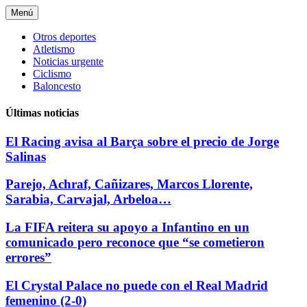
Saltar
Menú
al
contenido
Otros deportes
Atletismo
Noticias urgente
Ciclismo
Baloncesto
Últimas noticias
El Racing avisa al Barça sobre el precio de Jorge
Salinas
Parejo, Achraf, Cañizares, Marcos Llorente,
Sarabia, Carvajal, Arbeloa…
La FIFA reitera su apoyo a Infantino en un
comunicado pero reconoce que “se cometieron
errores”
El Crystal Palace no puede con el Real Madrid
femenino (2-0)