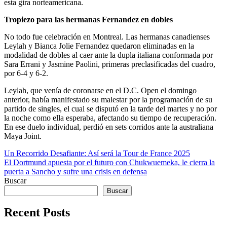
esta gira norteamericana.
Tropiezo para las hermanas Fernandez en dobles
No todo fue celebración en Montreal. Las hermanas canadienses
Leylah y Bianca Jolie Fernandez quedaron eliminadas en la
modalidad de dobles al caer ante la dupla italiana conformada por
Sara Errani y Jasmine Paolini, primeras preclasificadas del cuadro,
por 6-4 y 6-2.
Leylah, que venía de coronarse en el D.C. Open el domingo
anterior, había manifestado su malestar por la programación de su
partido de singles, el cual se disputó en la tarde del martes y no por
la noche como ella esperaba, afectando su tiempo de recuperación.
En ese duelo individual, perdió en sets corridos ante la australiana
Maya Joint.
Navegación
Un Recorrido Desafiante: Así será la Tour de France 2025
El Dortmund apuesta por el futuro con Chukwuemeka, le cierra la
de
puerta a Sancho y sufre una crisis en defensa
entradas
Buscar
Buscar
Recent Posts