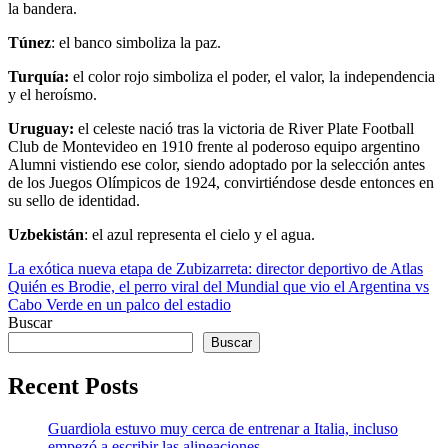
la bandera.
Túnez
: el banco simboliza la paz.
Turquía:
el color rojo simboliza el poder, el valor, la independencia
y el heroísmo.
Uruguay:
el celeste nació tras la victoria de River Plate Football
Club de Montevideo en 1910 frente al poderoso equipo argentino
Alumni vistiendo ese color, siendo adoptado por la selección antes
de los Juegos Olímpicos de 1924, convirtiéndose desde entonces en
su sello de identidad.
Uzbekistán
: el azul representa el cielo y el agua.
Navegación
La exótica nueva etapa de Zubizarreta: director deportivo de Atlas
Quién es Brodie, el perro viral del Mundial que vio el Argentina vs
de
Cabo Verde en un palco del estadio
entradas
Buscar
Buscar
Recent Posts
Guardiola estuvo muy cerca de entrenar a Italia, incluso
empezó a escribir las alineaciones