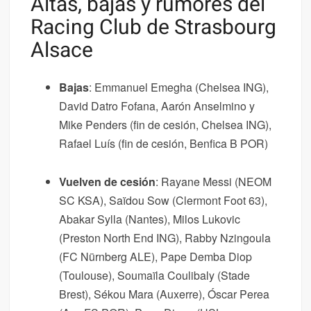
Altas, bajas y rumores del
Racing Club de Strasbourg
Alsace
Bajas
: Emmanuel Emegha (Chelsea ING),
David Datro Fofana, Aarón Anselmino y
Mike Penders (fin de cesión, Chelsea ING),
Rafael Luís (fin de cesión, Benfica B POR)
Vuelven de cesión
: Rayane Messi (NEOM
SC KSA), Saïdou Sow (Clermont Foot 63),
Abakar Sylla (Nantes), Milos Lukovic
(Preston North End ING), Rabby Nzingoula
(FC Nürnberg ALE), Pape Demba Diop
(Toulouse), Soumaïla Coulibaly (Stade
Brest), Sékou Mara (Auxerre), Óscar Perea