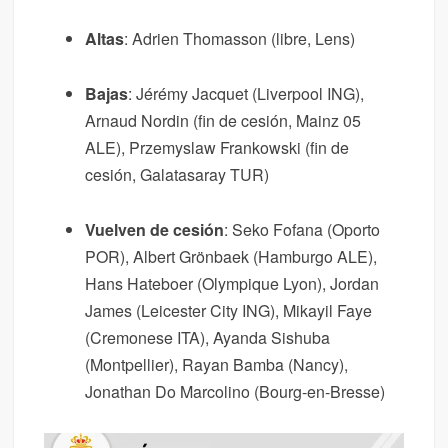
Altas
: Adrien Thomasson (libre, Lens)
Bajas
: Jérémy Jacquet (Liverpool ING),
Arnaud Nordin (fin de cesión, Mainz 05
ALE), Przemyslaw Frankowski (fin de
cesión, Galatasaray TUR)
Vuelven de cesión
: Seko Fofana (Oporto
POR), Albert Grönbaek (Hamburgo ALE),
Hans Hateboer (Olympique Lyon), Jordan
James (Leicester City ING), Mikayil Faye
(Cremonese ITA), Ayanda Sishuba
(Montpellier), Rayan Bamba (Nancy),
Jonathan Do Marcolino (Bourg-en-Bresse)