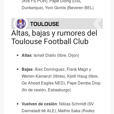
(Avs FS POR), Pape Diong (USL
Dunkerque), Yoni Gomis (Beveren BEL)
Altas, bajas y rumores del
Toulouse Football Club
Altas
: Ismaïl Diallo (libre, Dijon)
Bajas
: Álex Domínguez, Frank Magri y
Warren Kamanzi (libres), Kjetil Haug (libre,
Go Ahead Eagles NED), Pape Demba Diop
(fin de cesión, Estrasburgo)
Vuelven de cesión
: Niklas Schmidt (SV
Darmstadt 98 ALE), Mathis Saka (Rodez