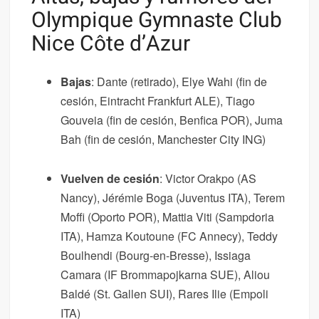
Olympique Gymnaste Club
Nice Côte d’Azur
Bajas
: Dante (retirado), Elye Wahi (fin de
cesión, Eintracht Frankfurt ALE), Tiago
Gouveia (fin de cesión, Benfica POR), Juma
Bah (fin de cesión, Manchester City ING)
Vuelven de cesión
: Victor Orakpo (AS
Nancy), Jérémie Boga (Juventus ITA), Terem
Moffi (Oporto POR), Mattia Viti (Sampdoria
ITA), Hamza Koutoune (FC Annecy), Teddy
Boulhendi (Bourg-en-Bresse), Issiaga
Camara (IF Brommapojkarna SUE), Aliou
Baldé (St. Gallen SUI), Rares Ilie (Empoli
ITA)