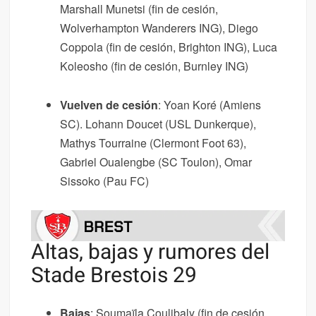
Marshall Munetsi (fin de cesión,
Wolverhampton Wanderers ING), Diego
Coppola (fin de cesión, Brighton ING), Luca
Koleosho (fin de cesión, Burnley ING)
Vuelven de cesión
: Yoan Koré (Amiens
SC). Lohann Doucet (USL Dunkerque),
Mathys Tourraine (Clermont Foot 63),
Gabriel Oualengbe (SC Toulon), Omar
Sissoko (Pau FC)
Altas, bajas y rumores del
Stade Brestois 29
Bajas
: Soumaïla Coulibaly (fin de cesión,