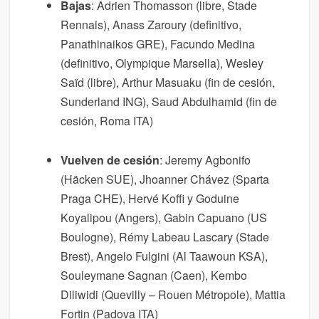
Bajas
: Adrien Thomasson (libre, Stade
Rennais), Anass Zaroury (definitivo,
Panathinaikos GRE), Facundo Medina
(definitivo, Olympique Marsella), Wesley
Saïd (libre), Arthur Masuaku (fin de cesión,
Sunderland ING), Saud Abdulhamid (fin de
cesión, Roma ITA)
Vuelven de cesión
: Jeremy Agbonifo
(Häcken SUE), Jhoanner Chávez (Sparta
Praga CHE), Hervé Koffi y Goduine
Koyalipou (Angers), Gabin Capuano (US
Boulogne), Rémy Labeau Lascary (Stade
Brest), Angelo Fulgini (Al Taawoun KSA),
Souleymane Sagnan (Caen), Kembo
Diliwidi (Quevilly – Rouen Métropole), Mattia
Fortin (Padova ITA)