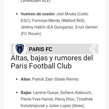
Leverkusen ALE)
Vuelven de cesión
: Joel Mvuka (Celtic
ESC), Formose Mendy (Watford ING),
Jérémy Hatchi (EA Guingamp), Enzo Genton
(FC Rouen)
Altas, bajas y rumores del
Paris Football Club
Altas
: Patrick Zabi (Stade Reims)
Bajas
: Lamine Gueye, Sofiane Alakouch,
Pierre-Yves Hamel, Rémy Riou, Timothée
Kolodziejczak y Julien Lopez (libres),