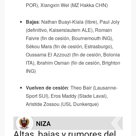
POR), Xiangxin Wei (MZ Hakka CHN)
Bajas
: Nathan Buayi-Kiala (libre), Paul Joly
(definitivo, Kaiserslautern ALE), Romain
Faivre (fin de cesión, Bournemouth ING),
Sékou Mara (fin de cesión, Estrasburgo),
Oussama El Azzouzi (fin de cesión, Bolonia
ITA), Ibrahim Osman (fin de cesión, Brighton
ING)
Vuelven de cesión
: Theo Bair (Lausanne-
Sport SUI), Eros Maddy (Stade Laval),
Aristide Zossou (USL Dunkerque)
Altas, bajas y rumores del