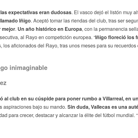
,
las expectativas eran dudosas
. El vasco dejó el listón muy al
 llamado Iñigo
. Aceptó tomar las riendas del club, tras ser seg
r mejor
.
Un año histórico en Europa
, con la permanencia sell
ecutiva, al Rayo en competición europea. “
Iñigo floreció los 
s, los aficionados del Rayo, tras unos meses para su recuerdos
algo inimaginable
rez
ó al club en su cúspide para poner rumbo a Villarreal, en u
s aspiraciones bajo su mando.
Sin duda, Vallecas es una aut
dad para crecer, destacar y alcanzar la élite del fútbol mundial. 