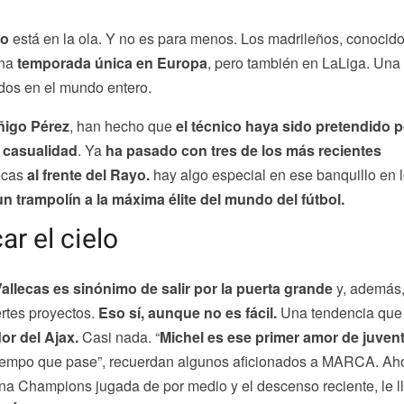
io
está en la ola. Y no es para menos. Los madrileños, conocido
una
temporada única en Europa
, pero también en LaLiga. Una
idos en el mundo entero.
Iñigo Pérez
, han hecho que
el técnico haya sido pretendido p
 casualidad
. Ya
ha pasado con tres de los más recientes
ecas
al frente del Rayo.
hay algo especial en ese banquillo en 
un trampolín a la máxima élite del mundo del fútbol.
ar el cielo
Vallecas es sinónimo de salir por la puerta grande
y, además
ertes proyectos.
Eso sí, aunque no es fácil.
Una tendencia que
or del Ajax.
Casi nada. “
Michel es ese primer amor de juven
iempo que pase”, recuerdan algunos aficionados a MARCA. Ah
una Champions jugada de por medio y el descenso reciente, le l