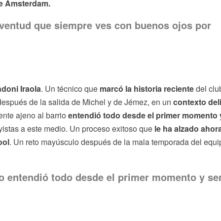
 de Ámsterdam.
uventud que siempre ves con buenos ojos por
ndoni Iraola
. Un técnico que
marcó la historia reciente
del clu
después de la salida de Michel y de Jémez, en un
contexto del
ente ajeno al barrio
entendió todo desde el primer momento 
rayistas a este medio. Un proceso exitoso que
le ha alzado ahora
ool
. Un reto mayúsculo después de la mala temporada del equi
rio entendió todo desde el primer momento y s