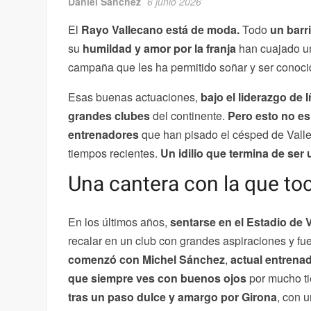
Daniel Sánchez
6 junio 2026
El
Rayo Vallecano está de moda.
Todo
un barr
su
humildad y amor por la franja
han cuajado 
campaña que les ha permitido soñar y ser conoc
Esas buenas actuaciones,
bajo el liderazgo de 
grandes clubes
del continente.
Pero esto no es
entrenadores
que han pisado el césped de Vall
tiempos recientes.
Un idilio que termina de ser 
Una cantera con la que toc
En los últimos años,
sentarse en el Estadio de 
recalar en un club con grandes aspiraciones y fu
comenzó con Michel Sánchez
,
actual entrenad
que siempre ves con buenos ojos
por mucho t
tras un paso dulce y amargo por Girona
, con 