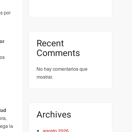
s por
Recent
or
Comments
los
No hay comentarios que
mostrar.
,
tud
Archives
ora,
lega la
agosto 2026